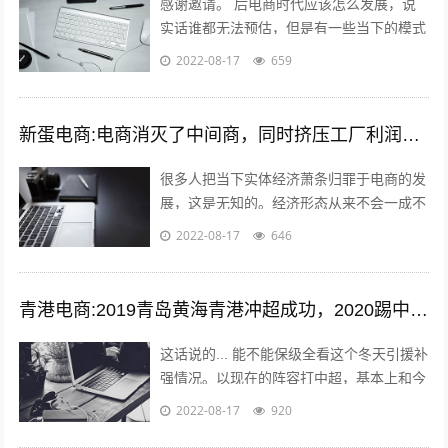
感谢邀请。 后电商时代应该怎么发展，说
实话谁都无法预估，但是有一些当下的模式
可以借鉴，毕竟未来新的发展核心思维是没
2022-08-17
659
有变的。 后电商时代电商是基础，更注...
新蛋电商:电商消灭了中间商，同时挤压工厂利润，廉价的商品带来的是大量的失业和低收入人口，怎么办？
很多人把当下实体经济萧条归罪于电商的发
展，这是无知的。经济形态从来不会一成不
变，从男耕女织到蒸汽机，人类经历了上千
2022-08-17
646
年的发展，才慢慢摆脱低效的高强度劳动...
青港电商:2019青岛黄海青港冲超成功，2020踢中超青岛会保级吗？
这话说的... 能不能保级全看这个冬天引援补
强情况。以现在的阵容打中超，基本上和今
年人和一个下场。 现在问题是，队内有经
2022-08-17
920
验的球员年纪偏大，最明显的就是...