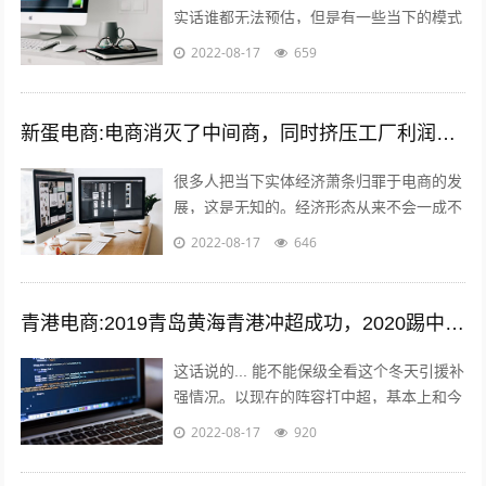
实话谁都无法预估，但是有一些当下的模式
可以借鉴，毕竟未来新的发展核心思维是没
2022-08-17
659
有变的。 后电商时代电商是基础，更注...
新蛋电商:电商消灭了中间商，同时挤压工厂利润，廉价的商品带来的是大量的失业和低收入人口，怎么办？
很多人把当下实体经济萧条归罪于电商的发
展，这是无知的。经济形态从来不会一成不
变，从男耕女织到蒸汽机，人类经历了上千
2022-08-17
646
年的发展，才慢慢摆脱低效的高强度劳动...
青港电商:2019青岛黄海青港冲超成功，2020踢中超青岛会保级吗？
这话说的... 能不能保级全看这个冬天引援补
强情况。以现在的阵容打中超，基本上和今
年人和一个下场。 现在问题是，队内有经
2022-08-17
920
验的球员年纪偏大，最明显的就是...