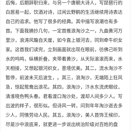
后悔，后期辞职归来，与另一个唐朝大诗人，写琵琶行的
白居易一起，饮酒对诗，过闲云野鹤的生活继续用诗表达
自己的追求。他写了很多的经典。其中描写浪潮也有多
首。下面我摘抄几句，一定首推浪淘沙之一，九曲黄河万
里沙，浪涛风簸自天崖，如今直上银河去，同到牵牛织女
家。这首我们读完，立刻画面就出现在眼前，彷佛己听到
水的呜鸣，纵横折叠，夹带着黄沙，从天际滚滚而来，水
天相接，又想起银河织女，意境优美。其二，流水淘沙不
暂停，前波未灭后波生，。其三，浪淘沙，无端陌上狂风
急，惊起鸳鸯出浪花。其四，浪淘沙，汴水东流虎眼纹，
清淮晓色鸭头春。君看渡口淘沙处，渡却人间多少人。写
出波的样子，很形似。但诗风一转，问到年年淘沙逝去多
少人，同情劳动人民。其五，浪淘沙，美人首饰王候印，
尽是沙中浪底来，就更进一步说出统治阶级对百姓的盘