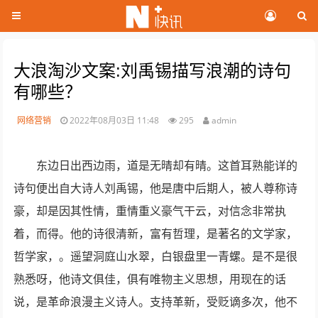
大浪淘沙文案:刘禹锡描写浪潮的诗句
有哪些？
网络营销
2022年08月03日 11:48
295
admin
东边日出西边雨，道是无晴却有晴。这首耳熟能详的
诗句便出自大诗人刘禹锡，他是唐中后期人，被人尊称诗
豪，却是因其性情，重情重义豪气干云，对信念非常执
着，而得。他的诗很清新，富有哲理，是著名的文学家，
哲学家，。遥望洞庭山水翠，白银盘里一青螺。是不是很
熟悉呀，他诗文俱佳，俱有唯物主义思想，用现在的话
说，是革命浪漫主义诗人。支持革新，受贬谪多次，他不