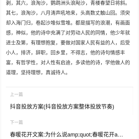
剥，其六，浪淘沙，鹦鹉洲头浪飐沙，青楼春望日将斜。
其七，浪淘沙，八月涛声吼地来，头高数丈触山回。须臾
却入海门归，卷起沙堆似雪堆。都是描写的浪潮，有画面
感，神似，他的诗中充满了对劳动人民的同情，他少年就
进士及第，有理想抱复，要做对国家人民有益的人，后受
小人，排济，辞职，回乡里，不得志，他的诗句情感丰
富，有哲学性，对人性有启迪，多读他的诗，学他做人的
道理，坚持理想，真诚待人。
上一篇
抖音投放方案(抖音投放方案整体投放节奏)
下一篇
春暖花开文案:为什么说amp;quot;春暖花开amp;quot;?