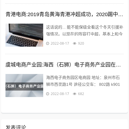
青港电商:2019青岛黄海青港冲超成功，2020踢中超青岛会保级吗？
这话说的... 能不能保级全看这个冬天引援补
强情况。以现在的阵容打中超，基本上和今
年人和一个下场。 现在问题是，队内有经
2022-08-17
920
验的球员年纪偏大，最明显的就是...
虞城电商产业园:海西（石狮）电子商务产业园在哪？
海西电子商务园区电商园 地址：泉州市石
狮市西灵路1号 途径公交车： 802路 k901
路 k902路到石狮服装城南区公交站下车向
2022-08-17
682
前971米即可。 海...
发表评论