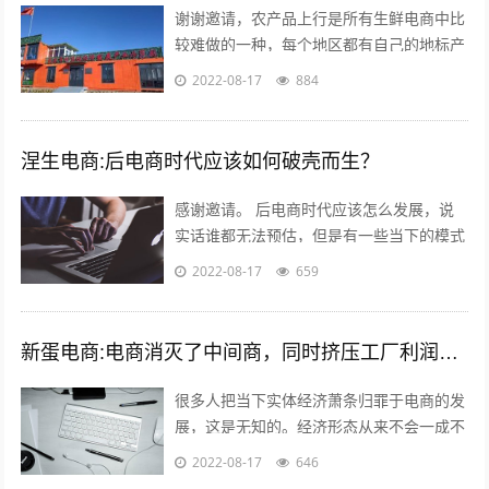
谢谢邀请，农产品上行是所有生鲜电商中比
较难做的一种，每个地区都有自己的地标产
品，根据产品的特点，进行品牌建设，营
2022-08-17
884
销，适宜快递的包装，加上自己的情怀，
和...
涅生电商:后电商时代应该如何破壳而生？
感谢邀请。 后电商时代应该怎么发展，说
实话谁都无法预估，但是有一些当下的模式
可以借鉴，毕竟未来新的发展核心思维是没
2022-08-17
659
有变的。 后电商时代电商是基础，更注...
新蛋电商:电商消灭了中间商，同时挤压工厂利润，廉价的商品带来的是大量的失业和低收入人口，怎么办？
很多人把当下实体经济萧条归罪于电商的发
展，这是无知的。经济形态从来不会一成不
变，从男耕女织到蒸汽机，人类经历了上千
2022-08-17
646
年的发展，才慢慢摆脱低效的高强度劳动...