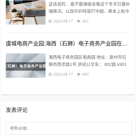
这话说的... 能不能保级全看这个冬天引援补
强情况。以现在的阵容打中超，基本上和今
年人和一个下场。 现在问题是，队内有经
2022-08-17
922
验的球员年纪偏大，最明显的就是...
虞城电商产业园:海西（石狮）电子商务产业园在哪？
海西电子商务园区电商园 地址：泉州市石
狮市西灵路1号 途径公交车： 802路 k901
路 k902路到石狮服装城南区公交站下车向
2022-08-17
683
前971米即可。 海...
发表评论