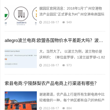
据园区官网消息：2018年1月“广州空港物
流产业园区”正式更名为#广州空港电商国际
产业园#。园区名称变更通知 位于广州空港
2022-08-17
949
经济区的起步区，整体占地面积...
allegro波兰电商:欧盟各国物价水平差距大吗？波兰的物价水平又如何呢？
大，当然大了。 以波兰为例，波兰物价是
这样的：（单位兹罗提，1波兰兹罗提=1.82
人民币），本物价是按照波兰平均物价计算
2022-08-17
973
的 300毫升的小瓶可乐：3....
索县电商:宁陵酥梨农产品电商上行渠道有哪些？
谢谢邀请，农产品上行是所有生鲜电商中比
较难做的一种，每个地区都有自己的地标产
品，根据产品的特点，进行品牌建设，营
2022-08-17
884