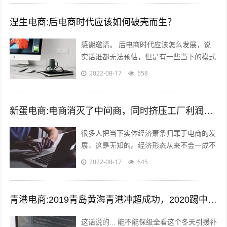
和...
涅生电商:后电商时代应该如何破壳而生？
感谢邀请。 后电商时代应该怎么发展，说
实话谁都无法预估，但是有一些当下的模式
可以借鉴，毕竟未来新的发展核心思维是没
2022-08-17
658
有变的。 后电商时代电商是基础，更注...
新蛋电商:电商消灭了中间商，同时挤压工厂利润，廉价的商品带来的是大量的失业和低收入人口，怎么办？
很多人把当下实体经济萧条归罪于电商的发
展，这是无知的。经济形态从来不会一成不
变，从男耕女织到蒸汽机，人类经历了上千
2022-08-17
645
年的发展，才慢慢摆脱低效的高强度劳动...
青港电商:2019青岛黄海青港冲超成功，2020踢中超青岛会保级吗？
这话说的... 能不能保级全看这个冬天引援补