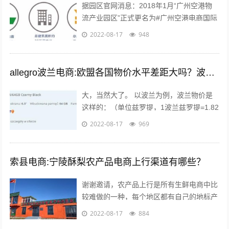
据园区官网消息：2018年1月“广州空港物
流产业园区”正式更名为#广州空港电商国际
产业园#。园区名称变更通知 位于广州空港
2022-08-17
948
经济区的起步区，整体占地面积...
allegro波兰电商:欧盟各国物价水平差距大吗？波兰的物价水平又如何呢？
大，当然大了。 以波兰为例，波兰物价是
这样的：（单位兹罗提，1波兰兹罗提=1.82
人民币），本物价是按照波兰平均物价计算
2022-08-17
969
的 300毫升的小瓶可乐：3....
索县电商:宁陵酥梨农产品电商上行渠道有哪些？
谢谢邀请，农产品上行是所有生鲜电商中比
较难做的一种，每个地区都有自己的地标产
品，根据产品的特点，进行品牌建设，营
2022-08-17
884
销，适宜快递的包装，加上自己的情怀，