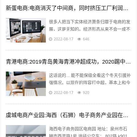
新蛋电商:电商消灭了中间商，同时挤压工厂利润，廉价的商品带来的是大量的失业和低收入人口，怎么办？
很多人把当下实体经济萧条归罪于电商的发
展，这是无知的。经济形态从来不会一成不
变，从男耕女织到蒸汽机，人类经历了上千
2022-08-17
646
年的发展，才慢慢摆脱低效的高强度劳动...
青港电商:2019青岛黄海青港冲超成功，2020踢中超青岛会保级吗？
这话说的... 能不能保级全看这个冬天引援补
强情况。以现在的阵容打中超，基本上和今
年人和一个下场。 现在问题是，队内有经
2022-08-17
920
验的球员年纪偏大，最明显的就是...
虞城电商产业园:海西（石狮）电子商务产业园在哪？
海西电子商务园区电商园 地址：泉州市石
狮市西灵路1号 途径公交车： 802路 k901