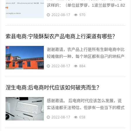
这样的：（单位兹罗提，1波兰兹罗提=1.82
人民币），本物价是按照波兰平均物价计算
2022-08-17
970
的 300毫升的小瓶可乐：3....
索县电商:宁陵酥梨农产品电商上行渠道有哪些？
谢谢邀请，农产品上行是所有生鲜电商中比
较难做的一种，每个地区都有自己的地标产
品，根据产品的特点，进行品牌建设，营
2022-08-17
884
销，适宜快递的包装，加上自己的情怀，
和...
涅生电商:后电商时代应该如何破壳而生？
感谢邀请。 后电商时代应该怎么发展，说
实话谁都无法预估，但是有一些当下的模式
可以借鉴，毕竟未来新的发展核心思维是没
2022-08-17
658
有变的。 后电商时代电商是基础，更注...