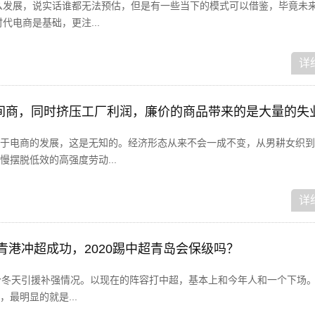
么发展，说实话谁都无法预估，但是有一些当下的模式可以借鉴，毕竟未
代电商是基础，更注...
详
于电商的发展，这是无知的。经济形态从来不会一成不变，从男耕女织到
摆脱低效的高强度劳动...
详
海青港冲超成功，2020踢中超青岛会保级吗？
这个冬天引援补强情况。以现在的阵容打中超，基本上和今年人和一个下场。
最明显的就是...