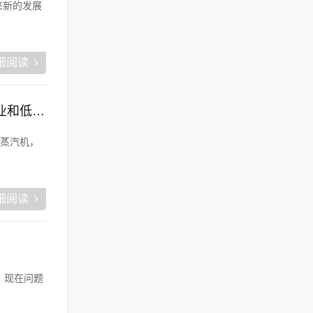
来新的发展
细阅读
新蛋电商:电商消灭了中间商，同时挤压工厂利润，廉价的商品带来的是大量的失业和低收入人口，怎么办？
蒸汽机，
细阅读
 现在问题