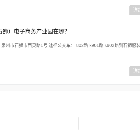
详
石狮）电子商务产业园在哪？
州市石狮市西灵路1号 途径公交车： 802路 k901路 k902路到石狮服
详