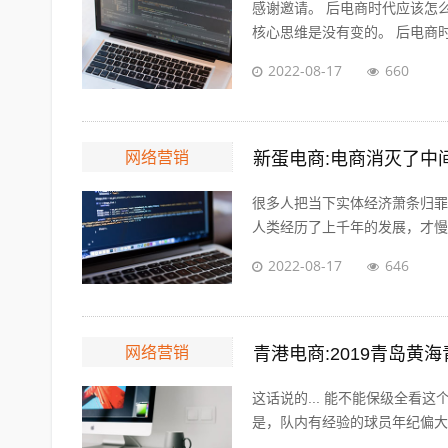
感谢邀请。 后电商时代应该怎
核心思维是没有变的。 后电商时
2022-08-17
660
网络营销
很多人把当下实体经济萧条归罪
人类经历了上千年的发展，才慢慢
2022-08-17
646
网络营销
青港电商:2019青岛黄
这话说的... 能不能保级全看
是，队内有经验的球员年纪偏大，