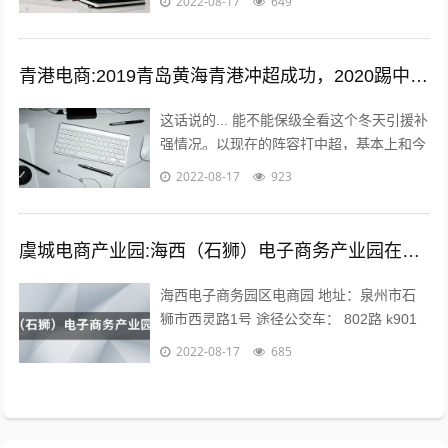
2022-08-17
649
年的发展，才慢慢摆脱低效的高强度劳动...
青港电商:2019青岛黄海青港冲超成功，2020踢中超青岛会保级吗？
这话说的... 能不能保级全看这个冬天引援补
强情况。以现在的阵容打中超，基本上和今
年人和一个下场。 现在问题是，队内有经
2022-08-17
923
验的球员年纪偏大，最明显的就是...
虞城电商产业园:海西（石狮）电子商务产业园在哪？
海西电子商务园区电商园 地址：泉州市石
狮市西灵路1号 途径公交车： 802路 k901
路 k902路到石狮服装城南区公交站下车向
2022-08-17
685
前971米即可。 海...