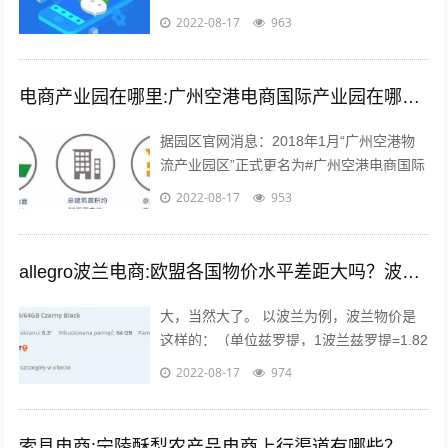
于实体店来说，关门就意味着没有任何收入
2022-08-17
963
渠道。很多个体户们，开始思考，如何线...
电商产业园在哪里:广州空港电商国际产业园在哪里？主要是做什么的？
据园区官网消息：2018年1月“广州空港物
流产业园区”正式更名为#广州空港电商国际
产业园#。园区名称变更通知 位于广州空港
2022-08-17
953
经济区的起步区，整体占地面积...
allegro波兰电商:欧盟各国物价水平差距大吗？波兰的物价水平又如何呢？
大，当然大了。 以波兰为例，波兰物价是
这样的：（单位兹罗提，1波兰兹罗提=1.82
人民币），本物价是按照波兰平均物价计算
2022-08-17
974
的 300毫升的小瓶可乐：3....
索县电商:宁陵酥梨农产品电商上行渠道有哪些？