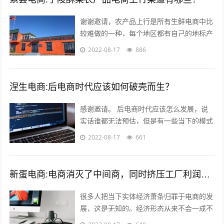
谢谢邀请，农产品上行是所有生鲜电商中比
较难做的一种，每个地区都有自己的地标产
品，根据产品的特点，进行品牌建设，营
2022-08-17
886
销，适宜快递的包装，加上自己的情怀，
和...
涅生电商:后电商时代应该如何破壳而生？
感谢邀请。 后电商时代应该怎么发展，说
实话谁都无法预估，但是有一些当下的模式
可以借鉴，毕竟未来新的发展核心思维是没
2022-08-17
661
有变的。 后电商时代电商是基础，更注...
新蛋电商:电商消灭了中间商，同时挤压工厂利润，廉价的商品带来的是大量的失业和低收入人口，怎么办？
很多人把当下实体经济萧条归罪于电商的发
展，这是无知的。经济形态从来不会一成不
变，从男耕女织到蒸汽机，人类经历了上千