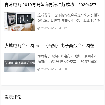
青港电商:2019青岛黄海青港冲超成功，2020踢中超青岛会保级吗？
这话说的... 能不能保级全看这个冬天引援补
强情况。以现在的阵容打中超，基本上和今
年人和一个下场。 现在问题是，队内有经
2022-08-17
923
验的球员年纪偏大，最明显的就是...
虞城电商产业园:海西（石狮）电子商务产业园在哪？
海西电子商务园区电商园 地址：泉州市石
狮市西灵路1号 途径公交车： 802路 k901
路 k902路到石狮服装城南区公交站下车向
2022-08-17
685
前971米即可。 海...
发表评论