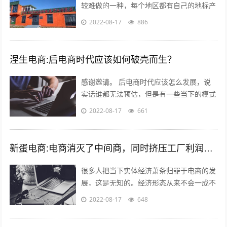
较难做的一种，每个地区都有自己的地标产
品，根据产品的特点，进行品牌建设，营
2022-08-17
886
销，适宜快递的包装，加上自己的情怀，
和...
涅生电商:后电商时代应该如何破壳而生？
感谢邀请。 后电商时代应该怎么发展，说
实话谁都无法预估，但是有一些当下的模式
可以借鉴，毕竟未来新的发展核心思维是没
2022-08-17
661
有变的。 后电商时代电商是基础，更注...
新蛋电商:电商消灭了中间商，同时挤压工厂利润，廉价的商品带来的是大量的失业和低收入人口，怎么办？
很多人把当下实体经济萧条归罪于电商的发
展，这是无知的。经济形态从来不会一成不
变，从男耕女织到蒸汽机，人类经历了上千
2022-08-17
648
年的发展，才慢慢摆脱低效的高强度劳动...