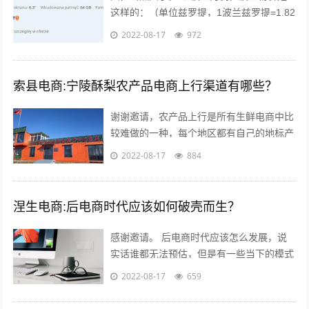
这样的：（单位兹罗提，1波兰兹罗提=1.82
人民币），本物价是按照波兰平均物价计算
2022-08-17
972
的 300毫升的小瓶可乐：3....
索县电商:宁陵酥梨农产品电商上行渠道有哪些？
谢谢邀请，农产品上行是所有生鲜电商中比
较难做的一种，每个地区都有自己的地标产
品，根据产品的特点，进行品牌建设，营
2022-08-17
884
销，适宜快递的包装，加上自己的情怀，
和...
涅生电商:后电商时代应该如何破壳而生？
感谢邀请。 后电商时代应该怎么发展，说
实话谁都无法预估，但是有一些当下的模式
可以借鉴，毕竟未来新的发展核心思维是没
2022-08-17
659
有变的。 后电商时代电商是基础，更注...