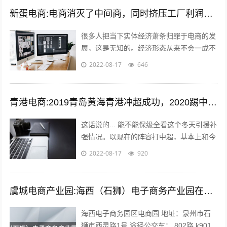
新蛋电商:电商消灭了中间商，同时挤压工厂利润，廉价的商品带来的是大量的失业和低收入人口，怎么办？
很多人把当下实体经济萧条归罪于电商的发
展，这是无知的。经济形态从来不会一成不
变，从男耕女织到蒸汽机，人类经历了上千
2022-08-17
646
年的发展，才慢慢摆脱低效的高强度劳动...
青港电商:2019青岛黄海青港冲超成功，2020踢中超青岛会保级吗？
这话说的... 能不能保级全看这个冬天引援补
强情况。以现在的阵容打中超，基本上和今
年人和一个下场。 现在问题是，队内有经
2022-08-17
920
验的球员年纪偏大，最明显的就是...
虞城电商产业园:海西（石狮）电子商务产业园在哪？
海西电子商务园区电商园 地址：泉州市石
狮市西灵路1号 途径公交车： 802路 k901