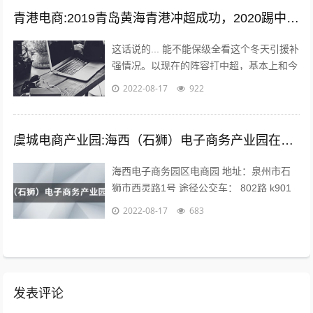
青港电商:2019青岛黄海青港冲超成功，2020踢中超青岛会保级吗？
这话说的... 能不能保级全看这个冬天引援补
强情况。以现在的阵容打中超，基本上和今
年人和一个下场。 现在问题是，队内有经
2022-08-17
922
验的球员年纪偏大，最明显的就是...
虞城电商产业园:海西（石狮）电子商务产业园在哪？
海西电子商务园区电商园 地址：泉州市石
狮市西灵路1号 途径公交车： 802路 k901
路 k902路到石狮服装城南区公交站下车向
2022-08-17
683
前971米即可。 海...
发表评论