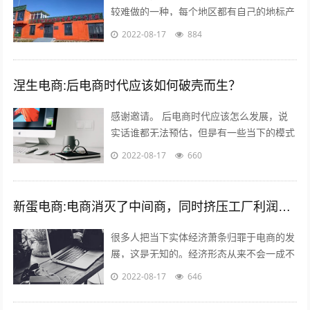
较难做的一种，每个地区都有自己的地标产
品，根据产品的特点，进行品牌建设，营
2022-08-17
884
销，适宜快递的包装，加上自己的情怀，
和...
涅生电商:后电商时代应该如何破壳而生？
感谢邀请。 后电商时代应该怎么发展，说
实话谁都无法预估，但是有一些当下的模式
可以借鉴，毕竟未来新的发展核心思维是没
2022-08-17
660
有变的。 后电商时代电商是基础，更注...
新蛋电商:电商消灭了中间商，同时挤压工厂利润，廉价的商品带来的是大量的失业和低收入人口，怎么办？
很多人把当下实体经济萧条归罪于电商的发
展，这是无知的。经济形态从来不会一成不
变，从男耕女织到蒸汽机，人类经历了上千
2022-08-17
646
年的发展，才慢慢摆脱低效的高强度劳动...